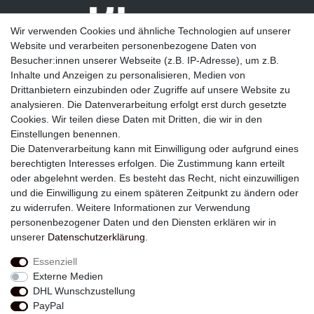
Wir verwenden Cookies und ähnliche Technologien auf unserer
Website und verarbeiten personenbezogene Daten von
Besucher:innen unserer Webseite (z.B. IP-Adresse), um z.B.
Inhalte und Anzeigen zu personalisieren, Medien von
Drittanbietern einzubinden oder Zugriffe auf unsere Website zu
analysieren. Die Datenverarbeitung erfolgt erst durch gesetzte
Newsletter
Cookies. Wir teilen diese Daten mit Dritten, die wir in den
Einstellungen benennen.
E-MAIL **
Die Datenverarbeitung kann mit Einwilligung oder aufgrund eines
berechtigten Interesses erfolgen. Die Zustimmung kann erteilt
Hiermit bestätige ich, dass ich die
Daten­schutz­erklärung
gelesen habe. Meine
oder abgelehnt werden. Es besteht das Recht, nicht einzuwilligen
Einwilligung kann ich jederzeit widerrufen.**
und die Einwilligung zu einem späteren Zeitpunkt zu ändern oder
zu widerrufen. Weitere Informationen zur Verwendung
Abonnieren
personenbezogener Daten und den Diensten erklären wir in
unserer
Daten­schutz­erklärung
.
** Hierbei handelt es sich um ein Pflichtfeld.
Essenziell
Externe Medien
Widerrufs­recht
Widerrufs­formular
Impressum
DHL Wunschzustellung
PayPal