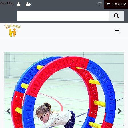
Zum Blog
0,00 EUR
☰