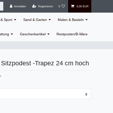
Anmelden
Registrieren
0
0,00 EUR
& Sport
Sand & Garten
Malen & Basteln
attung
Geschenkartikel
Restposten/B-Ware
 Sitzpodest -Trapez 24 cm hoch
o