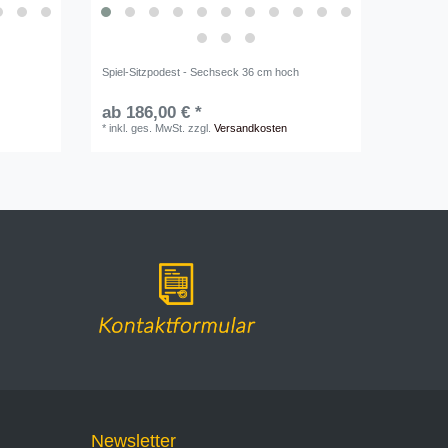
Spiel-Sitzpodest - Sechseck 36 cm hoch
ab 186,00 € *
*
inkl. ges. MwSt.
zzgl.
Versandkosten
Newsletter