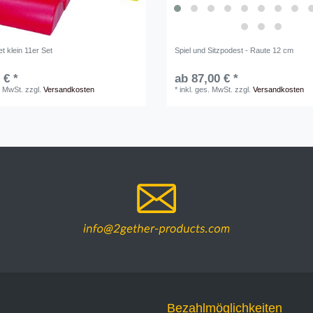
t klein 11er Set
Spiel und Sitzpodest - Raute 12 cm
 € *
ab 87,00 € *
. MwSt.
zzgl.
Versandkosten
*
inkl. ges. MwSt.
zzgl.
Versandkosten
Bezahlmöglichkeiten