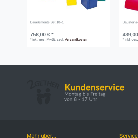
Bauelemente Set 18+1
Bausteinse
758,00 € *
439,00
*
inkl. ges. MwSt.
zzgl.
Versandkosten
*
inkl. ges
Mehr über...
Service