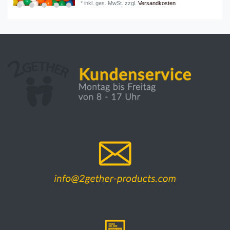
*
inkl. ges. MwSt.
zzgl.
Versandkosten