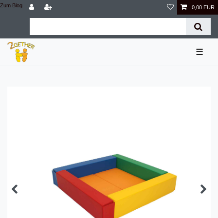
Zum Blog
0,00 EUR
☰