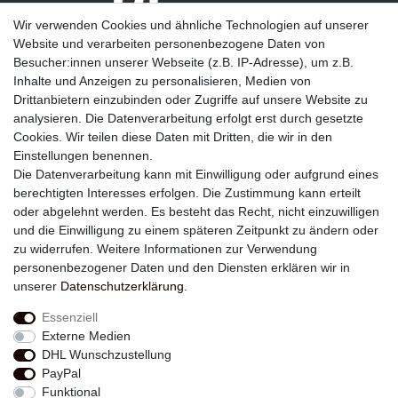
Wir verwenden Cookies und ähnliche Technologien auf unserer
Website und verarbeiten personenbezogene Daten von
Besucher:innen unserer Webseite (z.B. IP-Adresse), um z.B.
Inhalte und Anzeigen zu personalisieren, Medien von
Drittanbietern einzubinden oder Zugriffe auf unsere Website zu
analysieren. Die Datenverarbeitung erfolgt erst durch gesetzte
Newsletter
Cookies. Wir teilen diese Daten mit Dritten, die wir in den
Einstellungen benennen.
E-MAIL **
Die Datenverarbeitung kann mit Einwilligung oder aufgrund eines
berechtigten Interesses erfolgen. Die Zustimmung kann erteilt
Hiermit bestätige ich, dass ich die
Daten­schutz­erklärung
gelesen habe. Meine
oder abgelehnt werden. Es besteht das Recht, nicht einzuwilligen
Einwilligung kann ich jederzeit widerrufen.**
und die Einwilligung zu einem späteren Zeitpunkt zu ändern oder
zu widerrufen. Weitere Informationen zur Verwendung
Abonnieren
personenbezogener Daten und den Diensten erklären wir in
unserer
Daten­schutz­erklärung
.
** Hierbei handelt es sich um ein Pflichtfeld.
Essenziell
Externe Medien
Widerrufs­recht
Widerrufs­formular
Impressum
DHL Wunschzustellung
PayPal
Funktional