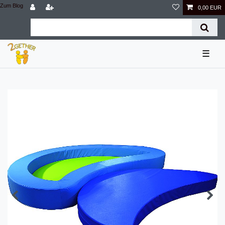
Zum Blog
0,00 EUR
☰