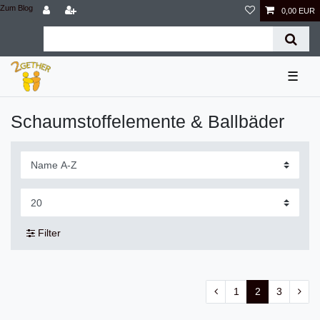
Zum Blog
0,00 EUR
☰
Schaumstoffelemente & Ballbäder
Filter
1
2
3