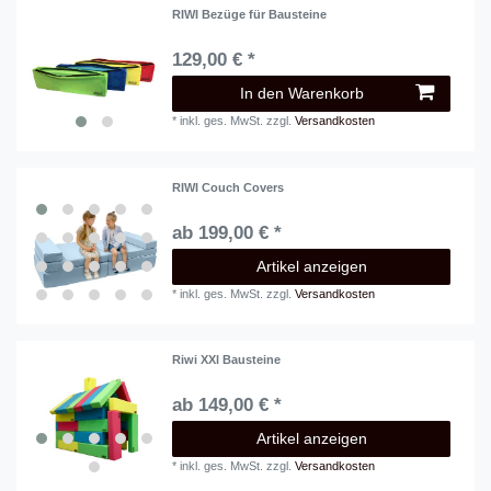
RIWI Bezüge für Bausteine
129,00 € *
In den Warenkorb
*
inkl. ges. MwSt.
zzgl.
Versandkosten
RIWI Couch Covers
ab 199,00 € *
Artikel anzeigen
*
inkl. ges. MwSt.
zzgl.
Versandkosten
Riwi XXl Bausteine
ab 149,00 € *
Artikel anzeigen
*
inkl. ges. MwSt.
zzgl.
Versandkosten