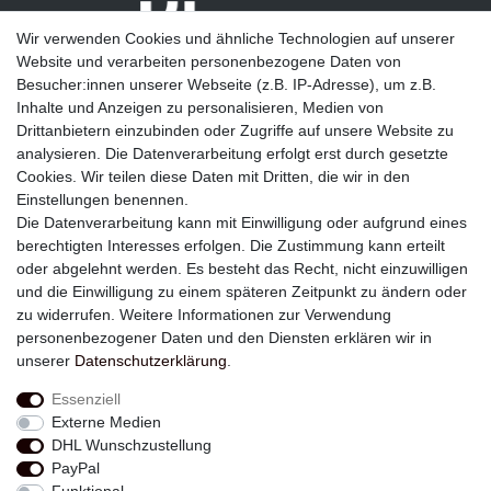
Wir verwenden Cookies und ähnliche Technologien auf unserer
Website und verarbeiten personenbezogene Daten von
Besucher:innen unserer Webseite (z.B. IP-Adresse), um z.B.
Inhalte und Anzeigen zu personalisieren, Medien von
Drittanbietern einzubinden oder Zugriffe auf unsere Website zu
analysieren. Die Datenverarbeitung erfolgt erst durch gesetzte
Newsletter
Cookies. Wir teilen diese Daten mit Dritten, die wir in den
Einstellungen benennen.
E-MAIL **
Die Datenverarbeitung kann mit Einwilligung oder aufgrund eines
berechtigten Interesses erfolgen. Die Zustimmung kann erteilt
Hiermit bestätige ich, dass ich die
Daten­schutz­erklärung
gelesen habe. Meine
oder abgelehnt werden. Es besteht das Recht, nicht einzuwilligen
Einwilligung kann ich jederzeit widerrufen.**
und die Einwilligung zu einem späteren Zeitpunkt zu ändern oder
zu widerrufen. Weitere Informationen zur Verwendung
Abonnieren
personenbezogener Daten und den Diensten erklären wir in
unserer
Daten­schutz­erklärung
.
** Hierbei handelt es sich um ein Pflichtfeld.
Essenziell
Externe Medien
Widerrufs­recht
Widerrufs­formular
Impressum
DHL Wunschzustellung
PayPal