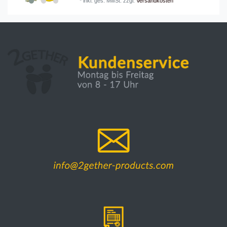
*
inkl. ges. MwSt.
zzgl.
Versandkosten