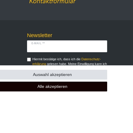
Newsletter
E-MAIL **
Hiermit bestätige ich, dass ich die
Daten­schutz­
erklärung
gelesen habe. Meine Einwilligung kann ich
jederzeit widerrufen.**
Auswahl akzeptieren
Abonnieren
Alle akzeptieren
** Hierbei handelt es sich um ein Pflichtfeld.
GB
Kontakt