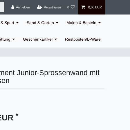
Anmelden
Registrieren
0
0,00 EUR
& Sport
Sand & Garten
Malen & Basteln
attung
Geschenkartikel
Restposten/B-Ware
ement Junior-Sprossenwand mit
sen
*
 EUR