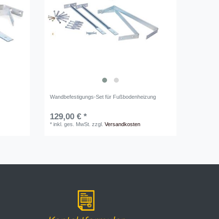
Wandbefestigungs-Set für Fußbodenheizung
129,00 € *
*
inkl. ges. MwSt.
zzgl.
Versandkosten