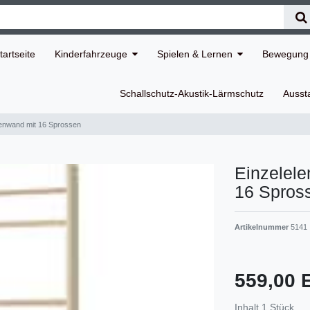
tartseite
Kinderfahrzeuge
Spielen & Lernen
Bewegung 
Schallschutz-Akustik-Lärmschutz
Ausst
senwand mit 16 Sprossen
Einzelel
16 Spros
Artikelnummer
5141
559,00
Inhalt
1
Stück