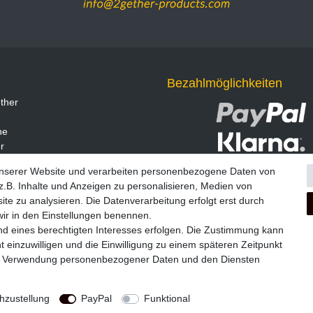
Bezahlmöglichkeiten
ther
ne
r
unserer Website und verarbeiten personenbezogene Daten von
.B. Inhalte und Anzeigen zu personalisieren, Medien von
ite zu analysieren. Die Datenverarbeitung erfolgt erst durch
 wir in den Einstellungen benennen.
nd eines berechtigten Interesses erfolgen. Die Zustimmung kann
t einzuwilligen und die Einwilligung zu einem späteren Zeitpunkt
zur Verwendung personenbezogener Daten und den Diensten
Widerrufs­formular
Impressum
Daten­schutz­erklärung
A
zustellung
PayPal
Funktional
© Copyright 2026 | Alle Rechte vorbehalten.