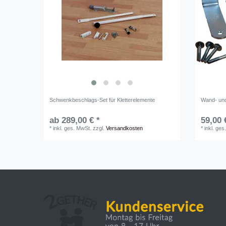
Schwenkbeschlags-Set für Kletterelemente
Wand- und
ab 289,00 € *
59,00 
*
inkl. ges. MwSt.
zzgl.
Versandkosten
*
inkl. ges