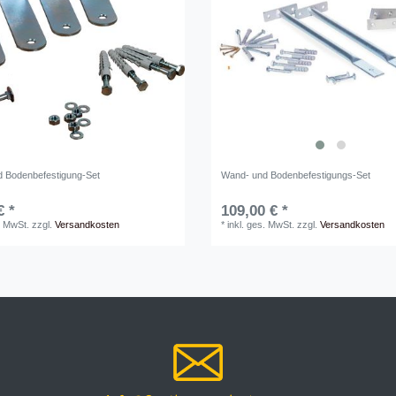
 Bodenbefestigung-Set
Wand- und Bodenbefestigungs-Set
€ *
109,00 € *
. MwSt.
zzgl.
Versandkosten
*
inkl. ges. MwSt.
zzgl.
Versandkosten