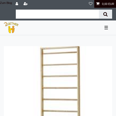
Zum Blog
0,00 EUR
☰