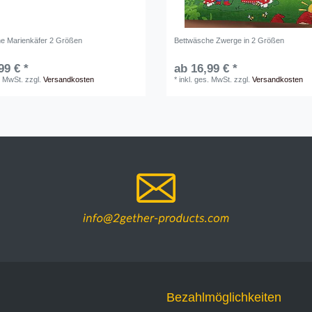
e Marienkäfer 2 Größen
Bettwäsche Zwerge in 2 Größen
99 € *
ab 16,99 € *
. MwSt.
zzgl.
Versandkosten
*
inkl. ges. MwSt.
zzgl.
Versandkosten
Bezahlmöglichkeiten