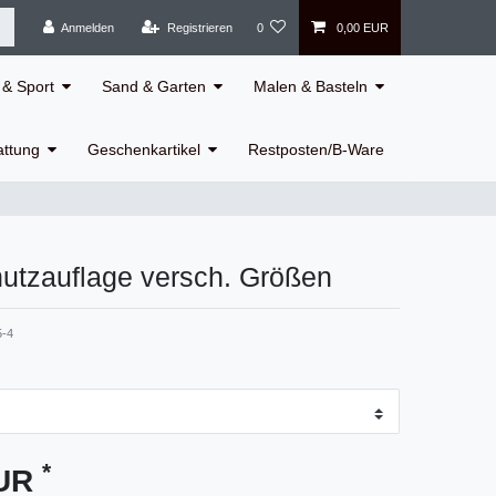
Anmelden
Registrieren
0
0,00 EUR
& Sport
Sand & Garten
Malen & Basteln
attung
Geschenkartikel
Restposten/B-Ware
utzauflage versch. Größen
5-4
*
EUR