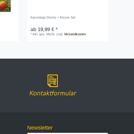
Karostepp-Decke + Kissen Set
ab 19,99 € *
*
inkl. ges. MwSt.
zzgl.
Versandkosten
Newsletter