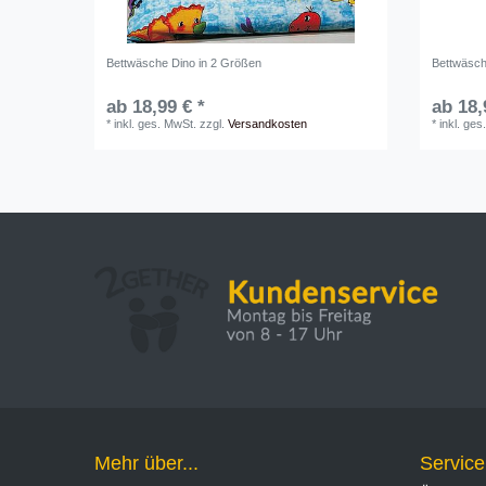
Bettwäsche Dino in 2 Größen
Bettwäsch
ab 18,99 € *
ab 18,
*
inkl. ges. MwSt.
zzgl.
Versandkosten
*
inkl. ges
Mehr über...
Service