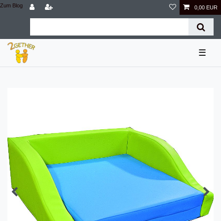
Zum Blog
0,00 EUR
☰