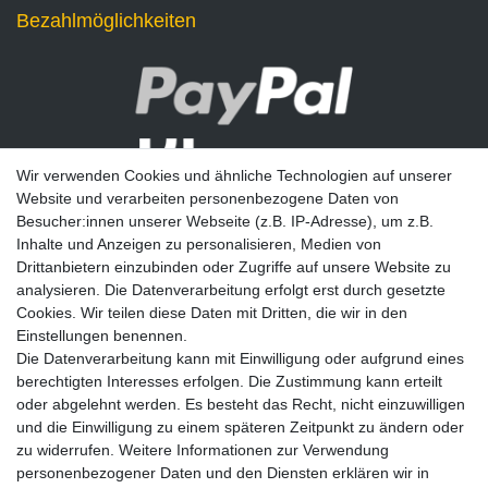
Bezahlmöglichkeiten
Wir verwenden Cookies und ähnliche Technologien auf unserer
Website und verarbeiten personenbezogene Daten von
Besucher:innen unserer Webseite (z.B. IP-Adresse), um z.B.
Inhalte und Anzeigen zu personalisieren, Medien von
Drittanbietern einzubinden oder Zugriffe auf unsere Website zu
analysieren. Die Datenverarbeitung erfolgt erst durch gesetzte
Newsletter
Cookies. Wir teilen diese Daten mit Dritten, die wir in den
Einstellungen benennen.
E-MAIL **
Die Datenverarbeitung kann mit Einwilligung oder aufgrund eines
berechtigten Interesses erfolgen. Die Zustimmung kann erteilt
Hiermit bestätige ich, dass ich die
Daten­schutz­erklärung
gelesen habe. Meine
oder abgelehnt werden. Es besteht das Recht, nicht einzuwilligen
Einwilligung kann ich jederzeit widerrufen.**
und die Einwilligung zu einem späteren Zeitpunkt zu ändern oder
zu widerrufen. Weitere Informationen zur Verwendung
Abonnieren
personenbezogener Daten und den Diensten erklären wir in