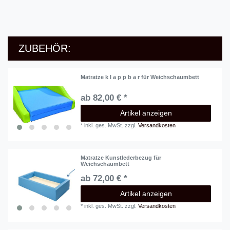
ZUBEHÖR:
Matratze k l a p p b a r für Weichschaumbett
ab 82,00 € *
Artikel anzeigen
*
inkl. ges. MwSt.
zzgl.
Versandkosten
Matratze Kunstlederbezug für
Weichschaumbett
ab 72,00 € *
Artikel anzeigen
*
inkl. ges. MwSt.
zzgl.
Versandkosten