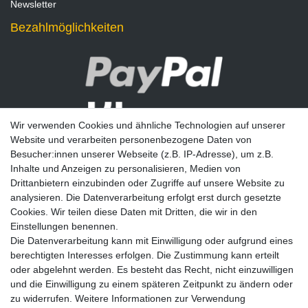
Newsletter
Bezahlmöglichkeiten
Wir verwenden Cookies und ähnliche Technologien auf unserer
Website und verarbeiten personenbezogene Daten von
Besucher:innen unserer Webseite (z.B. IP-Adresse), um z.B.
Inhalte und Anzeigen zu personalisieren, Medien von
Drittanbietern einzubinden oder Zugriffe auf unsere Website zu
analysieren. Die Datenverarbeitung erfolgt erst durch gesetzte
Newsletter
Cookies. Wir teilen diese Daten mit Dritten, die wir in den
Einstellungen benennen.
E-MAIL **
Die Datenverarbeitung kann mit Einwilligung oder aufgrund eines
berechtigten Interesses erfolgen. Die Zustimmung kann erteilt
Hiermit bestätige ich, dass ich die
Daten­schutz­erklärung
gelesen habe. Meine
oder abgelehnt werden. Es besteht das Recht, nicht einzuwilligen
Einwilligung kann ich jederzeit widerrufen.**
und die Einwilligung zu einem späteren Zeitpunkt zu ändern oder
zu widerrufen. Weitere Informationen zur Verwendung
Abonnieren