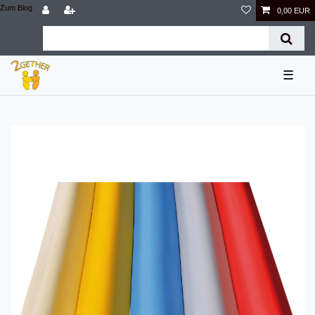
Zum Blog
0,00 EUR
☰