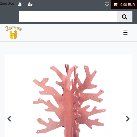
Zum Blog
0,00 EUR
☰