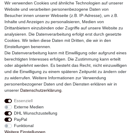
Wir verwenden Cookies und ähnliche Technologien auf unserer
Website und verarbeiten personenbezogene Daten von
Besucher:innen unserer Webseite (z.B. IP-Adresse), um z.B.
Inhalte und Anzeigen zu personalisieren, Medien von
Drittanbietern einzubinden oder Zugriffe auf unsere Website zu
analysieren. Die Datenverarbeitung erfolgt erst durch gesetzte
Newsletter
Cookies. Wir teilen diese Daten mit Dritten, die wir in den
Einstellungen benennen.
E-MAIL **
Die Datenverarbeitung kann mit Einwilligung oder aufgrund eines
berechtigten Interesses erfolgen. Die Zustimmung kann erteilt
Hiermit bestätige ich, dass ich die
Daten­schutz­erklärung
gelesen habe. Meine
oder abgelehnt werden. Es besteht das Recht, nicht einzuwilligen
Einwilligung kann ich jederzeit widerrufen.**
und die Einwilligung zu einem späteren Zeitpunkt zu ändern oder
zu widerrufen. Weitere Informationen zur Verwendung
Abonnieren
personenbezogener Daten und den Diensten erklären wir in
unserer
Daten­schutz­erklärung
.
** Hierbei handelt es sich um ein Pflichtfeld.
Essenziell
Externe Medien
Widerrufs­recht
Widerrufs­formular
Impressum
DHL Wunschzustellung
PayPal
Funktional
Daten­schutz­erklärung
AGB
Kontakt
Weitere Einstellungen