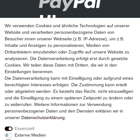
Wir verwenden Cookies und ähnliche Technologien auf unserer
Website und verarbeiten personenbezogene Daten von
Besucher:innen unserer Webseite (z.B. IP-Adresse), um z.B.
Inhalte und Anzeigen zu personalisieren, Medien von
Drittanbietern einzubinden oder Zugriffe auf unsere Website zu
analysieren. Die Datenverarbeitung erfolgt erst durch gesetzte
Newsletter
Cookies. Wir teilen diese Daten mit Dritten, die wir in den
Einstellungen benennen.
E-MAIL **
Die Datenverarbeitung kann mit Einwilligung oder aufgrund eines
berechtigten Interesses erfolgen. Die Zustimmung kann erteilt
Hiermit bestätige ich, dass ich die
Daten­schutz­erklärung
gelesen habe. Meine
oder abgelehnt werden. Es besteht das Recht, nicht einzuwilligen
Einwilligung kann ich jederzeit widerrufen.**
und die Einwilligung zu einem späteren Zeitpunkt zu ändern oder
zu widerrufen. Weitere Informationen zur Verwendung
Abonnieren
personenbezogener Daten und den Diensten erklären wir in
unserer
Daten­schutz­erklärung
.
** Hierbei handelt es sich um ein Pflichtfeld.
Essenziell
Externe Medien
Widerrufs­recht
Widerrufs­formular
Impressum