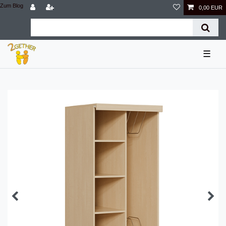
Zum Blog
0,00 EUR
☰