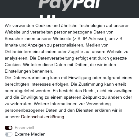
Wir verwenden Cookies und ähnliche Technologien auf unserer
Website und verarbeiten personenbezogene Daten von
Besucher:innen unserer Webseite (z.B. IP-Adresse), um z.B.
Inhalte und Anzeigen zu personalisieren, Medien von
Drittanbietern einzubinden oder Zugriffe auf unsere Website zu
analysieren. Die Datenverarbeitung erfolgt erst durch gesetzte
Newsletter
Cookies. Wir teilen diese Daten mit Dritten, die wir in den
Einstellungen benennen.
E-MAIL **
Die Datenverarbeitung kann mit Einwilligung oder aufgrund eines
berechtigten Interesses erfolgen. Die Zustimmung kann erteilt
Hiermit bestätige ich, dass ich die
Daten­schutz­erklärung
gelesen habe. Meine
oder abgelehnt werden. Es besteht das Recht, nicht einzuwilligen
Einwilligung kann ich jederzeit widerrufen.**
und die Einwilligung zu einem späteren Zeitpunkt zu ändern oder
zu widerrufen. Weitere Informationen zur Verwendung
Abonnieren
personenbezogener Daten und den Diensten erklären wir in
unserer
Daten­schutz­erklärung
.
** Hierbei handelt es sich um ein Pflichtfeld.
Essenziell
Externe Medien
Widerrufs­recht
Widerrufs­formular
Impressum