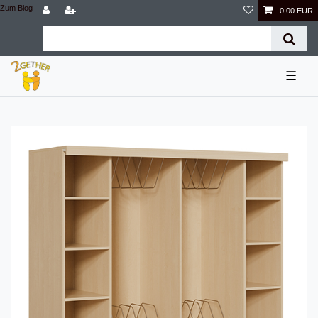
Zum Blog
0,00 EUR
☰