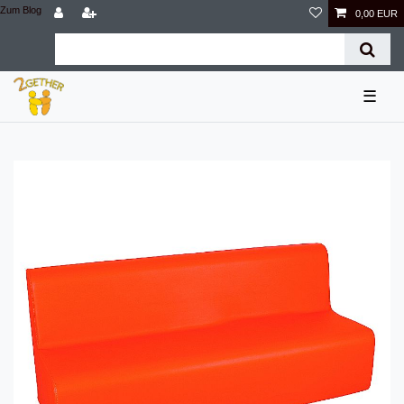
Zum Blog
0,00 EUR
☰