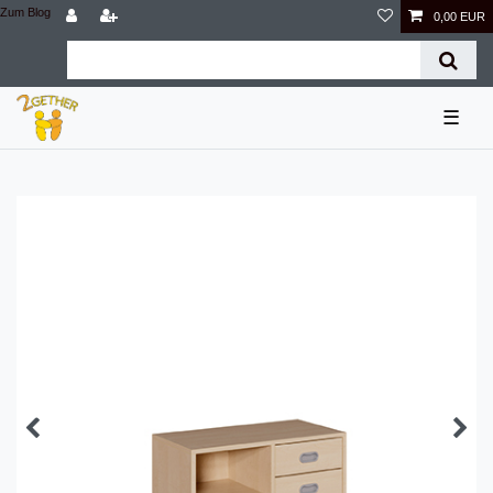
Zum Blog
0,00 EUR
☰