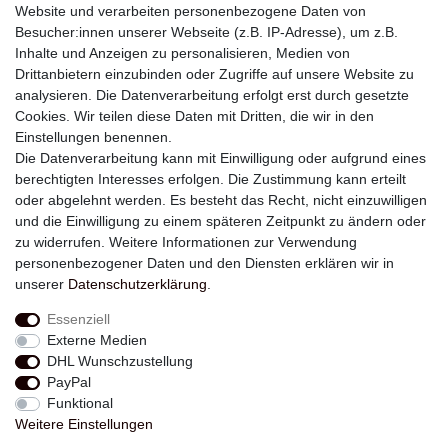
Website und verarbeiten personenbezogene Daten von
Besucher:innen unserer Webseite (z.B. IP-Adresse), um z.B.
Inhalte und Anzeigen zu personalisieren, Medien von
Drittanbietern einzubinden oder Zugriffe auf unsere Website zu
analysieren. Die Datenverarbeitung erfolgt erst durch gesetzte
Newsletter
Cookies. Wir teilen diese Daten mit Dritten, die wir in den
Einstellungen benennen.
E-MAIL **
Die Datenverarbeitung kann mit Einwilligung oder aufgrund eines
berechtigten Interesses erfolgen. Die Zustimmung kann erteilt
Hiermit bestätige ich, dass ich die
Daten­schutz­erklärung
gelesen habe. Meine
oder abgelehnt werden. Es besteht das Recht, nicht einzuwilligen
Einwilligung kann ich jederzeit widerrufen.**
und die Einwilligung zu einem späteren Zeitpunkt zu ändern oder
zu widerrufen. Weitere Informationen zur Verwendung
Abonnieren
personenbezogener Daten und den Diensten erklären wir in
unserer
Daten­schutz­erklärung
.
** Hierbei handelt es sich um ein Pflichtfeld.
Essenziell
Externe Medien
Widerrufs­recht
Widerrufs­formular
Impressum
DHL Wunschzustellung
PayPal
Funktional
Daten­schutz­erklärung
AGB
Kontakt
Weitere Einstellungen