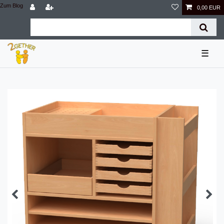
Zum Blog
0,00 EUR
☰