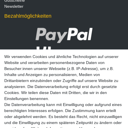
Gutscheine
Newsletter
Bezahlmöglichkeiten
Wir verwenden Cookies und ähnliche Technologien auf unserer
Website und verarbeiten personenbezogene Daten von
Besucher:innen unserer Webseite (z.B. IP-Adresse), um z.B.
Inhalte und Anzeigen zu personalisieren, Medien von
Drittanbietern einzubinden oder Zugriffe auf unsere Website zu
analysieren. Die Datenverarbeitung erfolgt erst durch gesetzte
Newsletter
Cookies. Wir teilen diese Daten mit Dritten, die wir in den
Einstellungen benennen.
E-MAIL **
Die Datenverarbeitung kann mit Einwilligung oder aufgrund eines
berechtigten Interesses erfolgen. Die Zustimmung kann erteilt
Hiermit bestätige ich, dass ich die
Daten­schutz­erklärung
gelesen habe. Meine
oder abgelehnt werden. Es besteht das Recht, nicht einzuwilligen
Einwilligung kann ich jederzeit widerrufen.**
und die Einwilligung zu einem späteren Zeitpunkt zu ändern oder