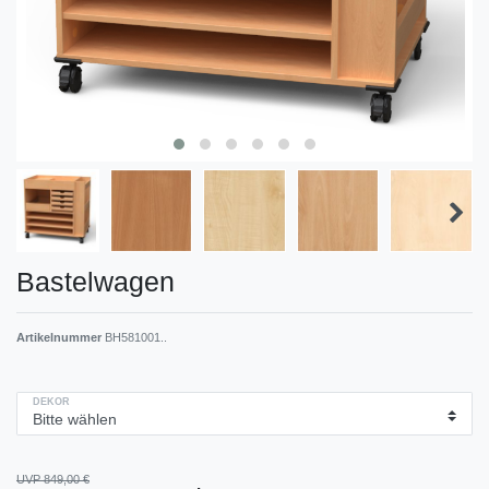
Bastelwagen
Artikelnummer
BH581001..
DEKOR
UVP 849,00 €