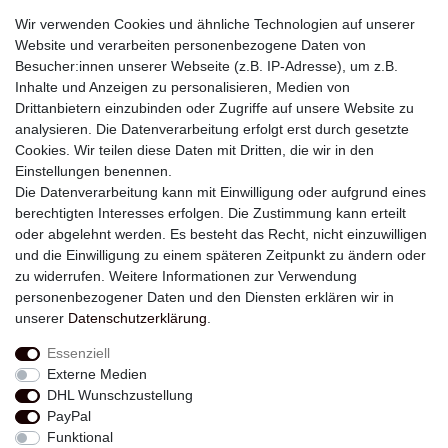
Wir verwenden Cookies und ähnliche Technologien auf unserer
Website und verarbeiten personenbezogene Daten von
Besucher:innen unserer Webseite (z.B. IP-Adresse), um z.B.
Inhalte und Anzeigen zu personalisieren, Medien von
Drittanbietern einzubinden oder Zugriffe auf unsere Website zu
analysieren. Die Datenverarbeitung erfolgt erst durch gesetzte
Newsletter
Cookies. Wir teilen diese Daten mit Dritten, die wir in den
Einstellungen benennen.
E-MAIL **
Die Datenverarbeitung kann mit Einwilligung oder aufgrund eines
berechtigten Interesses erfolgen. Die Zustimmung kann erteilt
Hiermit bestätige ich, dass ich die
Daten­schutz­erklärung
gelesen habe. Meine
oder abgelehnt werden. Es besteht das Recht, nicht einzuwilligen
Einwilligung kann ich jederzeit widerrufen.**
und die Einwilligung zu einem späteren Zeitpunkt zu ändern oder
zu widerrufen. Weitere Informationen zur Verwendung
Abonnieren
personenbezogener Daten und den Diensten erklären wir in
unserer
Daten­schutz­erklärung
.
** Hierbei handelt es sich um ein Pflichtfeld.
Essenziell
Externe Medien
Widerrufs­recht
Widerrufs­formular
Impressum
DHL Wunschzustellung
PayPal
Funktional