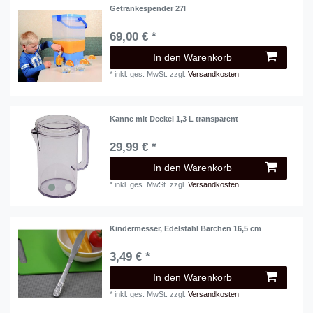
Getränkespender 27l
69,00 € *
In den Warenkorb
*
inkl. ges. MwSt.
zzgl.
Versandkosten
Kanne mit Deckel 1,3 L transparent
29,99 € *
In den Warenkorb
*
inkl. ges. MwSt.
zzgl.
Versandkosten
Kindermesser, Edelstahl Bärchen 16,5 cm
3,49 € *
In den Warenkorb
*
inkl. ges. MwSt.
zzgl.
Versandkosten