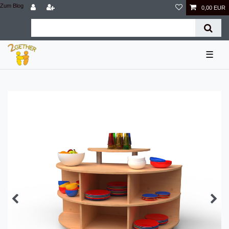
Zum Blog
0,00 EUR
☰