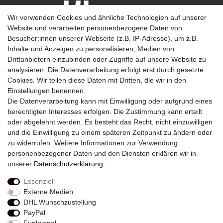
Wir verwenden Cookies und ähnliche Technologien auf unserer
Website und verarbeiten personenbezogene Daten von
Besucher:innen unserer Webseite (z.B. IP-Adresse), um z.B.
Inhalte und Anzeigen zu personalisieren, Medien von
Drittanbietern einzubinden oder Zugriffe auf unsere Website zu
analysieren. Die Datenverarbeitung erfolgt erst durch gesetzte
Newsletter
Cookies. Wir teilen diese Daten mit Dritten, die wir in den
Einstellungen benennen.
E-MAIL **
Die Datenverarbeitung kann mit Einwilligung oder aufgrund eines
berechtigten Interesses erfolgen. Die Zustimmung kann erteilt
Hiermit bestätige ich, dass ich die
Daten­schutz­erklärung
gelesen habe. Meine
oder abgelehnt werden. Es besteht das Recht, nicht einzuwilligen
Einwilligung kann ich jederzeit widerrufen.**
und die Einwilligung zu einem späteren Zeitpunkt zu ändern oder
zu widerrufen. Weitere Informationen zur Verwendung
Abonnieren
personenbezogener Daten und den Diensten erklären wir in
unserer
Daten­schutz­erklärung
.
** Hierbei handelt es sich um ein Pflichtfeld.
Essenziell
Externe Medien
Widerrufs­recht
Widerrufs­formular
Impressum
DHL Wunschzustellung
PayPal