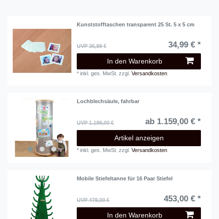
Kunststofftaschen transparent 25 St. 5 x 5 cm
34,99 € *
UVP 36,99 €
In den Warenkorb
*
inkl. ges. MwSt.
zzgl.
Versandkosten
Lochblechsäule, fahrbar
ab 1.159,00 € *
UVP 1.189,00 €
Artikel anzeigen
*
inkl. ges. MwSt.
zzgl.
Versandkosten
Mobile Stiefeltanne für 16 Paar Stiefel
453,00 € *
UVP 479,00 €
In den Warenkorb