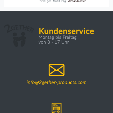
*
inkl. ges. MwSt.
zzgl.
Versandkosten