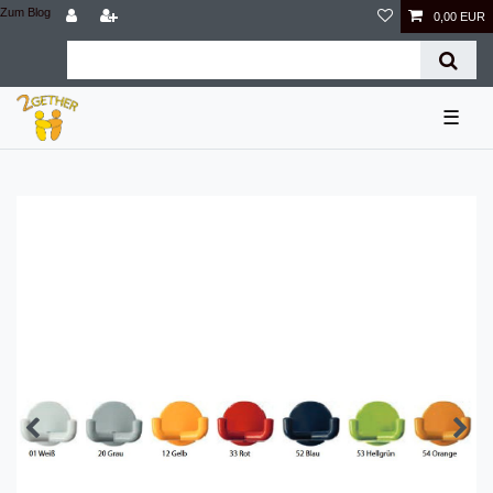
Zum Blog
0,00 EUR
☰