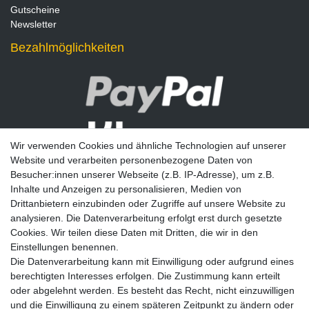
Gutscheine
Newsletter
Bezahlmöglichkeiten
Wir verwenden Cookies und ähnliche Technologien auf unserer
Website und verarbeiten personenbezogene Daten von
Besucher:innen unserer Webseite (z.B. IP-Adresse), um z.B.
Inhalte und Anzeigen zu personalisieren, Medien von
Drittanbietern einzubinden oder Zugriffe auf unsere Website zu
analysieren. Die Datenverarbeitung erfolgt erst durch gesetzte
Newsletter
Cookies. Wir teilen diese Daten mit Dritten, die wir in den
Einstellungen benennen.
E-MAIL **
Die Datenverarbeitung kann mit Einwilligung oder aufgrund eines
berechtigten Interesses erfolgen. Die Zustimmung kann erteilt
Hiermit bestätige ich, dass ich die
Daten­schutz­erklärung
gelesen habe. Meine
oder abgelehnt werden. Es besteht das Recht, nicht einzuwilligen
Einwilligung kann ich jederzeit widerrufen.**
und die Einwilligung zu einem späteren Zeitpunkt zu ändern oder