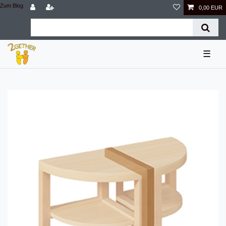
Zum Blog
0,00 EUR
☰