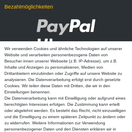
Bezahlmöglichkeiten
Wir verwenden Cookies und ähnliche Technologien auf unserer
Website und verarbeiten personenbezogene Daten von
Besucher:innen unserer Webseite (z.B. IP-Adresse), um z.B.
Inhalte und Anzeigen zu personalisieren, Medien von
Drittanbietern einzubinden oder Zugriffe auf unsere Website zu
analysieren. Die Datenverarbeitung erfolgt erst durch gesetzte
Newsletter
Cookies. Wir teilen diese Daten mit Dritten, die wir in den
Einstellungen benennen.
E-MAIL **
Die Datenverarbeitung kann mit Einwilligung oder aufgrund eines
berechtigten Interesses erfolgen. Die Zustimmung kann erteilt
Hiermit bestätige ich, dass ich die
Daten­schutz­erklärung
gelesen habe. Meine
oder abgelehnt werden. Es besteht das Recht, nicht einzuwilligen
Einwilligung kann ich jederzeit widerrufen.**
und die Einwilligung zu einem späteren Zeitpunkt zu ändern oder
zu widerrufen. Weitere Informationen zur Verwendung
Abonnieren
personenbezogener Daten und den Diensten erklären wir in