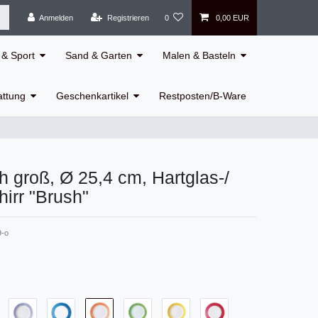
Anmelden
Registrieren
0
0,00 EUR
& Sport
Sand & Garten
Malen & Basteln
attung
Geschenkartikel
Restposten/B-Ware
ch groß, Ø 25,4 cm, Hartglas-/
irr "Brush"
9-o