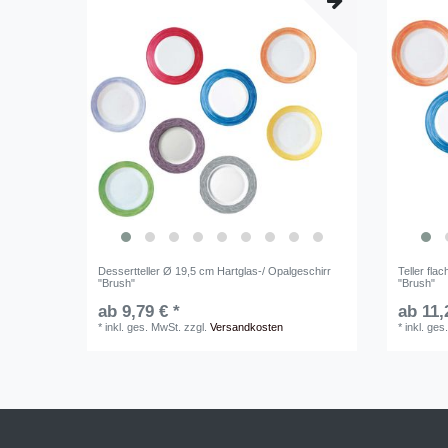
Dessertteller Ø 19,5 cm Hartglas-/ Opalgeschirr
Teller fla
"Brush"
"Brush"
ab 9,79 € *
ab 11,
*
inkl. ges. MwSt.
zzgl.
Versandkosten
*
inkl. ges