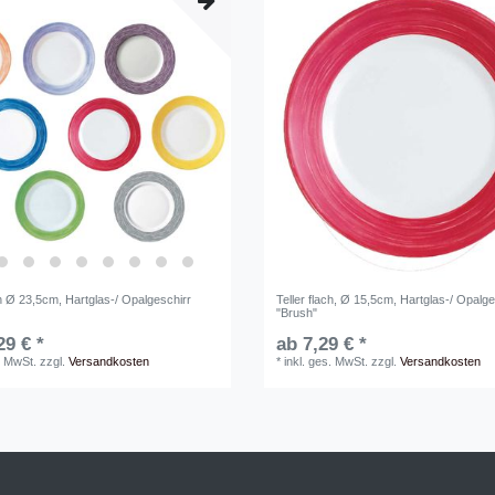
ch Ø 23,5cm, Hartglas-/ Opalgeschirr
Teller flach, Ø 15,5cm, Hartglas-/ Opalge
"Brush"
29 € *
ab 7,29 € *
. MwSt.
zzgl.
Versandkosten
*
inkl. ges. MwSt.
zzgl.
Versandkosten